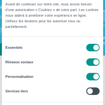
Avant de continuer sur notre site, nous avons besoin
d’une autorisation « Cookies » de votre part. Les cookies
nous aident à améliorer votre expérience en ligne.
Utilisez les boutons pour les autoriser tous ou
partiellement.
Sélection
Essentiels
du
consentement
Réseaux sociaux
Fermeture estivale de notre Haute
École du 11 juillet au 16 août
Personnalisation
prochain
Services tiers
> Les différentes implantations et campus de la Haute École sont
fermés jusqu’au 16 août 2026 inclus. Nos équipes prennent un