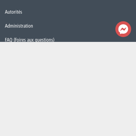
Autorités
Administration
FAQ (Foires aux questions)
Presse
Espace Emploi
Étudiant·e·s
La HELHa recrute
JobDay
Newsletter