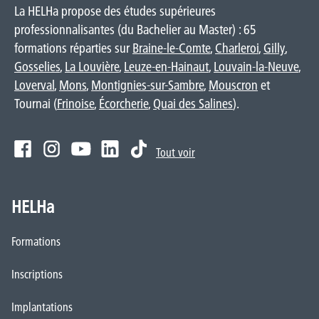
La HELHa propose des études supérieures
professionnalisantes (du Bachelier au Master) : 65
formations réparties sur
Braine-le-Comte
,
Charleroi
,
Gilly
,
Gosselies
,
La Louvière
,
Leuze-en-Hainaut
,
Louvain-la-Neuve
,
Loverval
,
Mons
,
Montignies-sur-Sambre
,
Mouscron
et
Tournai (
Frinoise
,
Écorcherie
,
Quai des Salines
).
Tout voir
HELHa
Formations
Inscriptions
Implantations