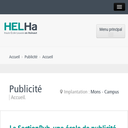
Interne
Alumni
Menu principal
International website
Formations
Institution
Accueil
»
Publicité
»
Accueil
Formation continue et Recherche
Implantations
Offres d’emploi
Service aux étudiants
Contact
Publicité
OEH
Implantation :
Mons - Campus
Presse
Accueil.
Rencontrez-nous
Inscriptions